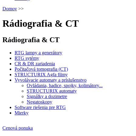
Domov
>>
Rádiografia & CT
Rádiografia & CT
RTG lampy a generátory
RTG sytémy
CR & DR zariadenia
Počitačová tomografia (CT)
STRUCTURIX Agfa filmy
Vyvolávacie automaty a príslušenstvo
Ovládania, hadice, spojky, kolimátory...
STRUCTURIX automaty
Signálky a dozimetre
Negatoskopy
Software riešenia pre RTG
Mierky
Cenová ponuka