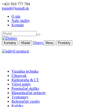
Skočiť na hlavný obsah
+421 910 777 794
topndt@topndt.sk
O nás
Naše služby
Kontakt
Hľadať
Dopyt
Kontakty
Hľadať
Menu
Produkty
Vizuálna technika
Ultrazvuk
Rádiografia & CT
Vírivé prúdy
Penetračné skúšky
Magnetizačné prístroje
Tvrdomery
Referenčné vzorky
Kufríky