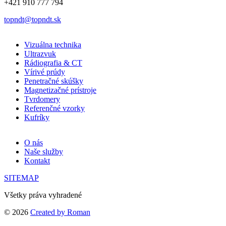
+421 910 777 794
topndt@topndt.sk
Vizuálna technika
Ultrazvuk
Rádiografia & CT
Vírivé prúdy
Penetračné skúšky
Magnetizačné prístroje
Tvrdomery
Referenčné vzorky
Kufríky
O nás
Naše služby
Kontakt
SITEMAP
Všetky práva vyhradené
© 2026
Created by Roman